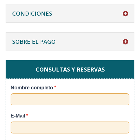
CONDICIONES
SOBRE EL PAGO
CONSULTAS Y RESERVAS
Cusco
Nombre completo
*
Machupicchu
Especial
6d5n
E-Mail
*