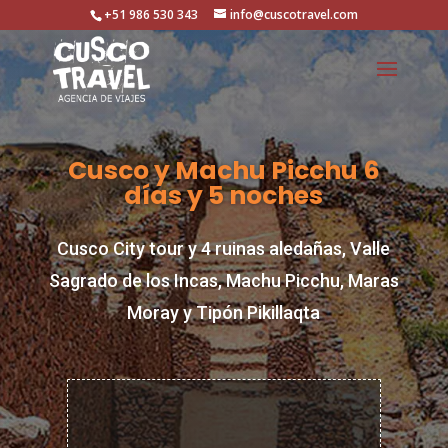
+51 986 530 343
info@cuscotravel.com
Cusco y Machu Picchu 6
días y 5 noches
Cusco City tour y 4 ruinas aledañas, Valle
Sagrado de los Incas, Machu Picchu, Maras
Moray y Tipón Pikillaqta