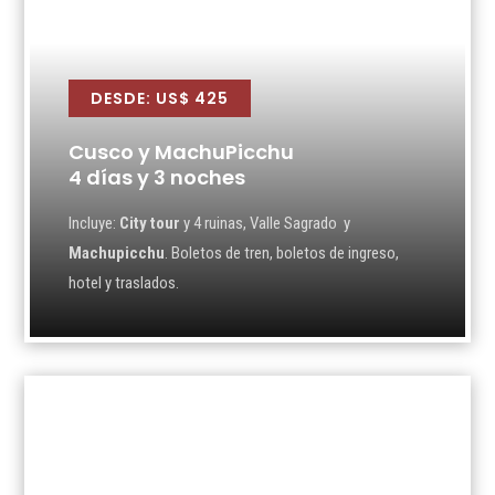
DESDE: US$ 425
Cusco y MachuPicchu
4 días y 3 noches
Incluye:
City tour
y 4 ruinas, Valle Sagrado y
Machupicchu
. Boletos de tren, boletos de ingreso,
hotel y traslados.