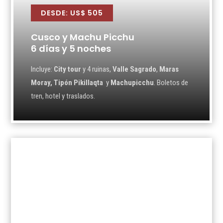
DESDE: US$ 505
Cusco y Machu Picchu
6 días y 5 noches
Incluye:
City tour
y 4 ruinas,
Valle Sagrado
,
Maras
Moray, Tipón Pikillaqta
y
Machupicchu
. Boletos de
tren, hotel y traslados.