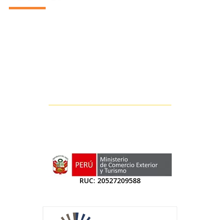
RUC: 20527209588