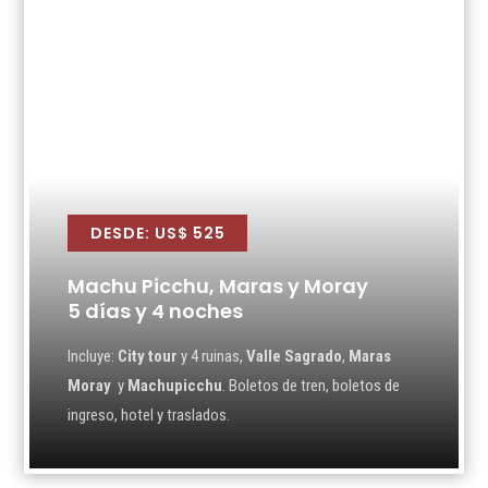
DESDE: US$ 525
Machu Picchu, Maras y Moray
5 días y 4 noches
Incluye:
City tour
y 4 ruinas,
Valle Sagrado
,
Maras
Moray
y
Machupicchu
. Boletos de tren, boletos de
ingreso, hotel y traslados.